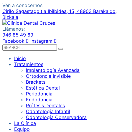
Ven a conocernos:
Cirilo Sagastagoitia Ibilbidea, 15, 48903 Barakaldo,
Bizkaia
Llámanos:
946 85 49 69
Facebook
Instagram
Search
for:
Inicio
Tratamientos
Implantología Avanzada
Ortodoncia Invisible
Brackets
Estética Dental
Periodoncia
Endodoncia
Prótesis Dentales
Odontología Infantil
Odontología Conservadora
La Clínica
Equipo